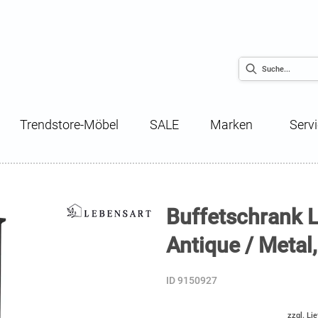
Trendstore-Möbel
SALE
Marken
Serv
Buffetschrank Li
Antique / Metal
ID 9150927
zzgl. Li