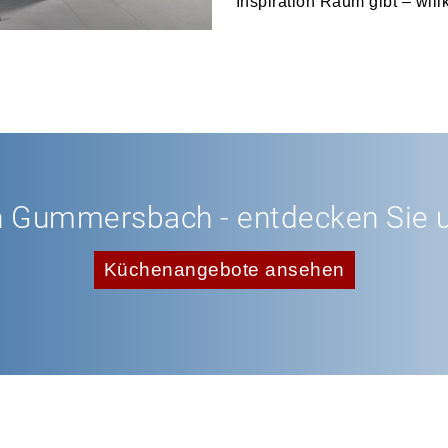
Inspiration Raum gibt – wi
n Gummersbach - entdecken Sie 
Küchenangebote ansehen