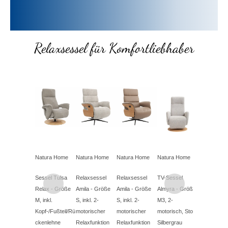
Relaxsessel für Komfortliebhaber
Natura Home
Natura Home
Natura Home
Natura Home
Contur
Sessel Tulsa
Relaxsessel
Relaxsessel
TV-Sessel
Relaxsesse
Relax - Größe
Amila - Größe
Amila - Größe
Almyra - Größe
Riposo - inkl
M, inkl.
S, inkl. 2-
S, inkl. 2-
M3, 2-
motorischer
Kopf-/Fußteil/Rü
motorischer
motorischer
motorisch, Stoff,
Relaxfunkti
ckenlehne
Relaxfunktion
Relaxfunktion
Silbergrau
Stoff, Grau