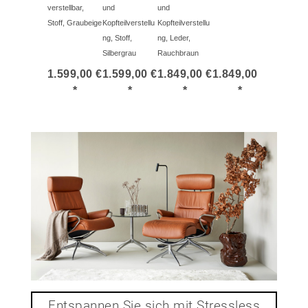
verstellbar,
und
und
Stoff, Graubeige
Kopfteilverstellu
Kopfteilverstellu
ng, Stoff,
ng, Leder,
Silbergrau
Rauchbraun
1.599,00 €
1.599,00 €
1.849,00 €
1.849,00 €
2.999,0
*
*
*
*
*
Entspannen Sie sich mit Stressless