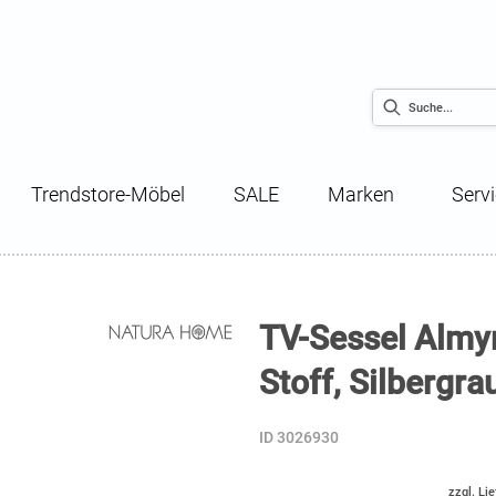
Trendstore-Möbel
SALE
Marken
Serv
TV-Sessel Almyr
Stoff, Silbergra
ID 3026930
zzgl. Li