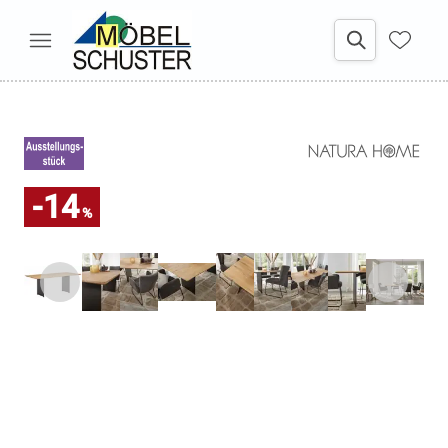
-14
%