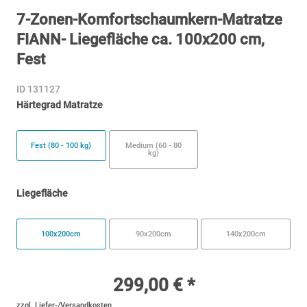
7-Zonen-Komfortschaumkern-Matratze
FIANN- Liegefläche ca. 100x200 cm,
Fest
ID 131127
Härtegrad Matratze
Fest (80 - 100 kg)
Medium (60 - 80
kg)
Liegefläche
100x200cm
90x200cm
140x200cm
299,00 € *
zzgl. Liefer-/Versandkosten