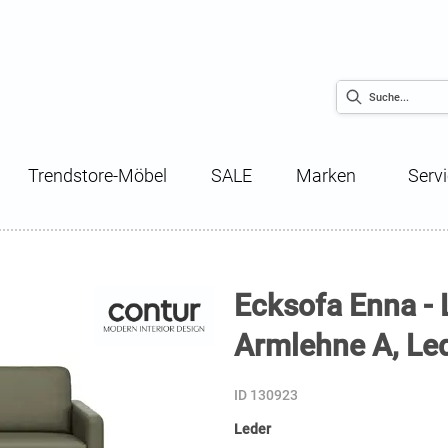
Trendstore-Möbel
SALE
Marken
Serv
Ecksofa Enna - L
Armlehne A, Led
ID 130923
Leder