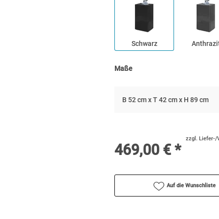
Schwarz
Anthrazi
Maße
B 52 cm x T 42 cm x H 89 cm
zzgl. Liefer-
469,00 € *
Auf die Wunschliste