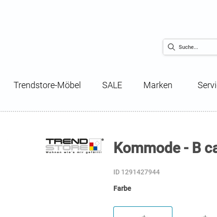
Trendstore-Möbel
SALE
Marken
Serv
Kommode - B ca
ID 1291427944
Farbe