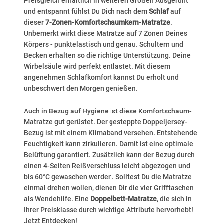
Preisgleich erhältlich in weiteren Größen Ausgeruht
und entspannt fühlst Du Dich nach dem
Schlaf
auf
dieser
7-Zonen-Komfortschaumkern-Matratze
.
Unbemerkt wirkt diese Matratze auf 7 Zonen Deines
Körpers - punktelastisch und genau. Schultern und
Becken erhalten so die richtige Unterstützung. Deine
Wirbelsäule wird perfekt entlastet. Mit diesem
angenehmen Schlafkomfort kannst Du erholt und
unbeschwert den Morgen genießen.
Auch in Bezug auf Hygiene ist diese Komfortschaum-
Matratze gut gerüstet. Der gesteppte Doppeljersey-
Bezug ist mit einem Klimaband versehen. Entstehende
Feuchtigkeit kann zirkulieren. Damit ist eine optimale
Belüftung garantiert. Zusätzlich kann der Bezug durch
einen 4-Seiten Reißverschluss leicht abgezogen und
bis 60°C gewaschen werden. Solltest Du die Matratze
einmal drehen wollen, dienen Dir die vier Grifftaschen
als Wendehilfe. Eine
Doppelbett-Matratze
, die sich in
Ihrer Preisklasse durch wichtige Attribute hervorhebt!
Jetzt Entdecken!