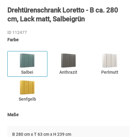
Drehtürenschrank Loretto - B ca. 280
cm, Lack matt, Salbeigrün
ID 112477
Farbe
Salbei
Anthrazit
Perlmutt
Senfgelb
Maße
B 280 cm x T 63 cm x H 239 cm