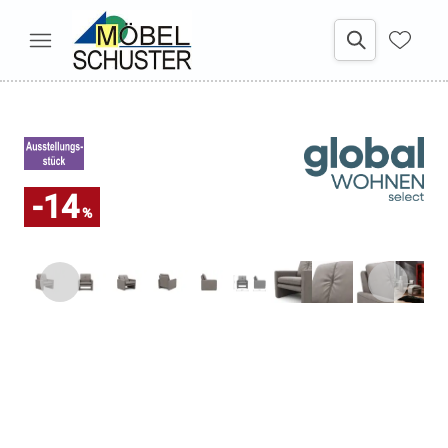
-14
%