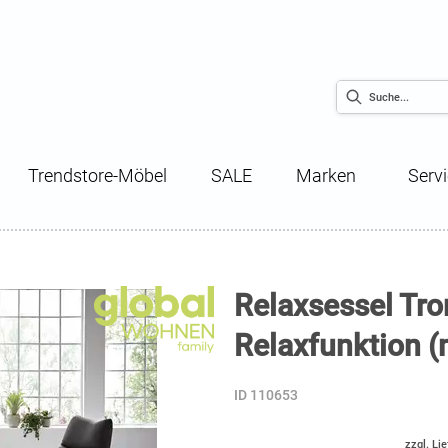
Trendstore-Möbel
SALE
Marken
Serv
Relaxsessel Tron
Relaxfunktion (
ID 110653
zzgl. Li