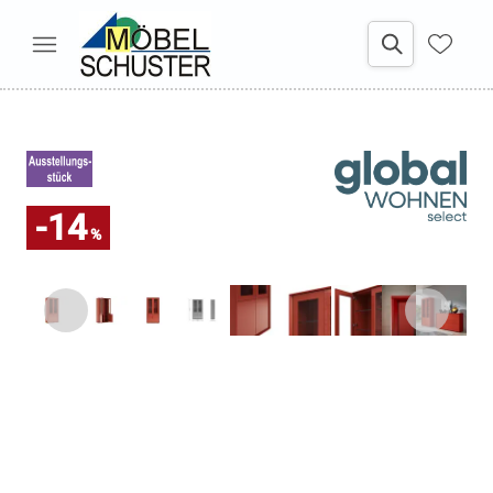
-14
%