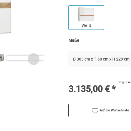
Weiß
Maße
B 303 cm x T 60 cm x H 229 cm
zzgl. Li
3.135,00 € *
Auf die Wunschliste