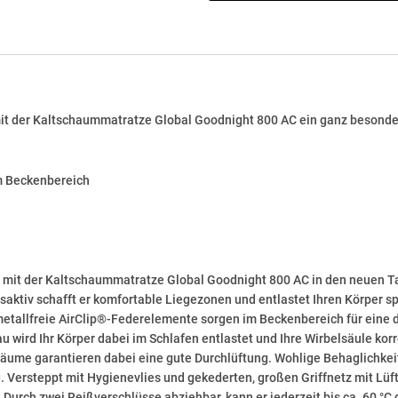
 mit der Kaltschaummatratze Global Goodnight 800 AC ein ganz besonde
m Beckenbereich
ie mit der Kaltschaummatratze Global Goodnight 800 AC in den neuen
saktiv schafft er komfortable Liegezonen und entlastet Ihren Körper sp
metallfreie AirClip®-Federelemente sorgen im Beckenbereich für eine
ird Ihr Körper dabei im Schlafen entlastet und Ihre Wirbelsäule korre
ume garantieren dabei eine gute Durchlüftung. Wohlige Behaglichkeit
Versteppt mit Hygienevlies und gekederten, großen Griffnetz mit Lüf
urch zwei Reißverschlüsse abziehbar, kann er jederzeit bis ca. 60 °C