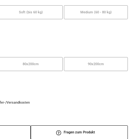
Soft (bis 60 kg)
Medium (60 - 80 kg)
80x200cm
90x200cm
efer-/Versandkosten
Fragen zum Produkt