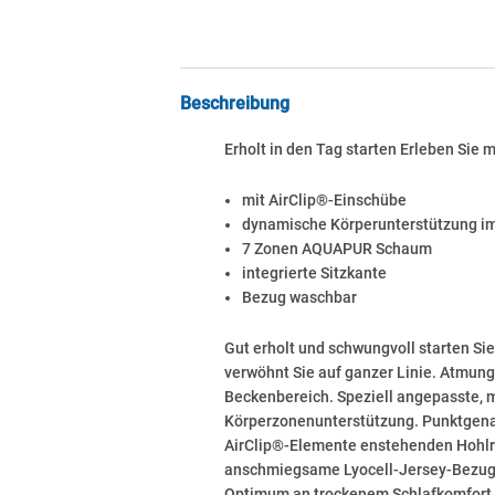
Beschreibung
Erholt in den Tag starten Erleben Sie
mit AirClip®-Einschübe
dynamische Körperunterstützung i
7 Zonen AQUAPUR Schaum
integrierte Sitzkante
Bezug waschbar
Gut erholt und schwungvoll starten S
verwöhnt Sie auf ganzer Linie. Atmung
Beckenbereich. Speziell angepasste, 
Körperzonenunterstützung. Punktgenau w
AirClip®-Elemente enstehenden Hohlrä
anschmiegsame Lyocell-Jersey-Bezug. 
Optimum an trockenem Schlafkomfort. D