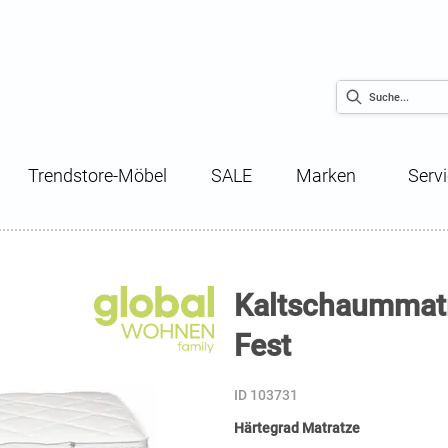
Trendstore-Möbel
SALE
Marken
Serv
Kaltschaummatr
Fest
ID 103731
Härtegrad Matratze