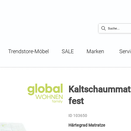
Trendstore-Möbel
SALE
Marken
Serv
Kaltschaummatr
fest
ID 103650
Härtegrad Matratze