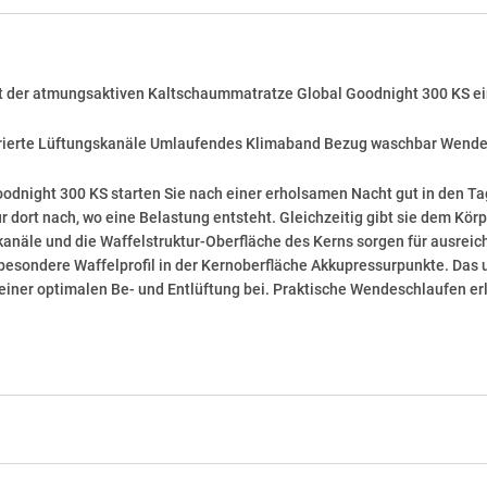
it der atmungsaktiven Kaltschaummatratze Global Goodnight 300 KS ein
egrierte Lüftungskanäle Umlaufendes Klimaband Bezug waschbar Wend
odnight 300 KS starten Sie nach einer erholsamen Nacht gut in den Ta
ur dort nach, wo eine Belastung entsteht. Gleichzeitig gibt sie dem Kö
anäle und die Waffelstruktur-Oberfläche des Kerns sorgen für ausreic
s besondere Waffelprofil in der Kernoberfläche Akkupressurpunkte. Das
 einer optimalen Be- und Entlüftung bei. Praktische Wendeschlaufen e