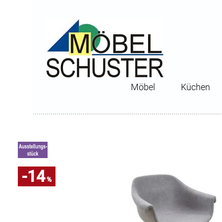
Möbel
Küchen
-14
%