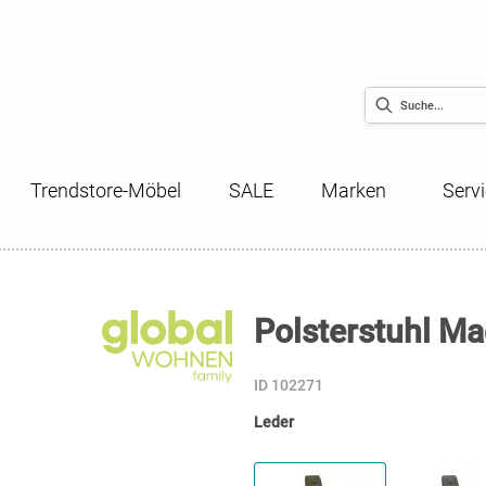
Trendstore-Möbel
SALE
Marken
Serv
Polsterstuhl Mac
ID 102271
Leder