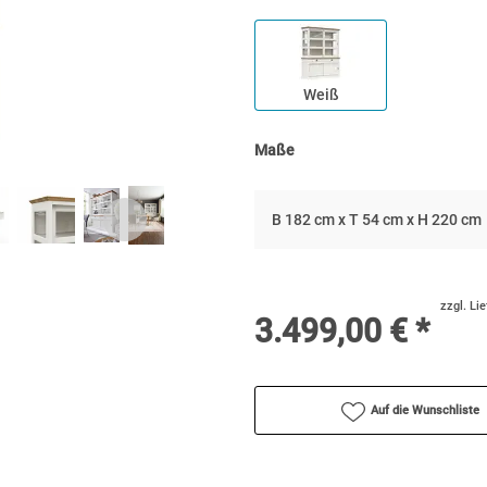
Weiß
Maße
B 182 cm x T 54 cm x H 220 cm
zzgl. Li
3.499,00 € *
Auf die Wunschliste