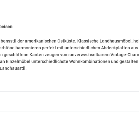
peisen
bensstil der amerikanischen Ostküste. Klassische Landhausmöbel, hel
e Farbtöne harmonieren perfekt mit unterschiedlichen Abdeckplatten aus
chön geschliffene Kanten zeugen vom unverwechselbarem Vintage-Charm
l an Einzelmöbel unterschiedlichste Wohnkombinationen und gestalten 
Landhausstil.