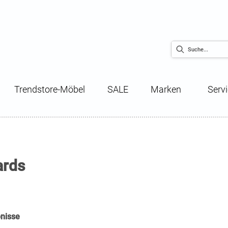
Trendstore-Möbel
SALE
Marken
Serv
rds
nisse